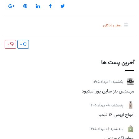
عطر و ادکلن
0
0
آخرین پست ها
يكشنبه 11 مرداد 1405
مرسدس بنز ساین یور اتیتیود
پنجشنبه 08 مرداد 1405
امواج اپوس 16 تیمبر
سه شنبه 06 مرداد 1405
امواج اگزیستنس