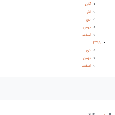
آبان
آذر
دی
بهمن
اسفند
1399
دی
بهمن
اسفند
ال
سی
کالا