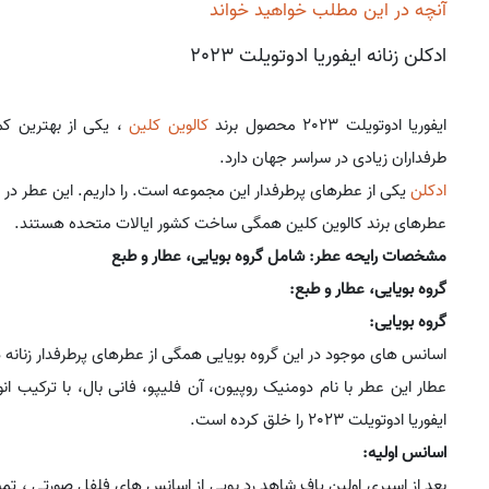
آنچه در این مطلب خواهید خواند
ادکلن زنانه ایفوریا ادوتویلت 2023
ایفوریا ادوتویلت 2023 محصول برند
کالوین کلین
، یکی از بهترین ک
طرفداران زیادی در سراسر جهان دارد.
ادکلن
یکی از عطرهای پرطرفدار این مجموعه است. را داریم. این عطر در سال 2023 به بازار عر
عطرهای برند کالوین کلین همگی ساخت کشور ایالات متحده هستند.
مشخصات رایحه عطر: شامل گروه بویایی، عطار و طبع
گروه بویایی، عطار و طبع:
گروه بویایی:
اسانس های موجود در این گروه بویایی همگی از عطرهای پرطرفدار زنانه د
عطار این عطر با نام دومنیک روپیون، آن فلیپو، فانی بال، با ترکیب ان
ایفوریا ادوتویلت 2023 را خلق کرده است.
اسانس اولیه:
بعد از اسپری اولین پاف شاهد رد بویی از اسانس های فلفل صورتی ، تمش