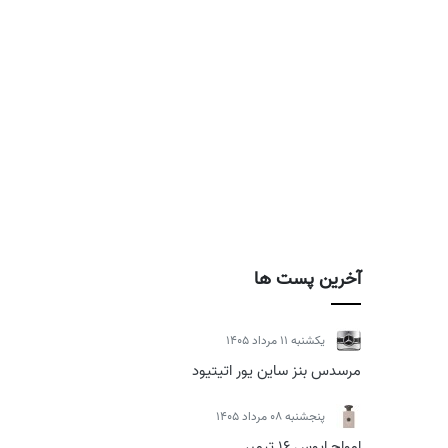
آخرین پست ها
يكشنبه 11 مرداد 1405
مرسدس بنز ساین یور اتیتیود
پنجشنبه 08 مرداد 1405
امواج اپوس 16 تیمبر