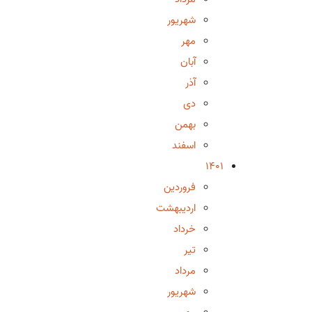
شهریور
مهر
آبان
آذر
دی
بهمن
اسفند
1401
فروردین
اردیبهشت
خرداد
تیر
مرداد
شهریور