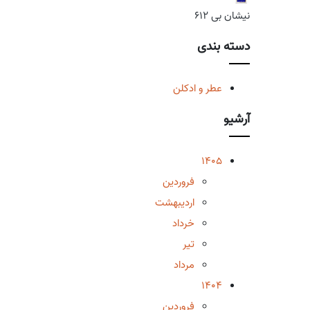
نیشان بی 612
دسته بندی
عطر و ادکلن
آرشیو
1405
فروردین
اردیبهشت
خرداد
تیر
مرداد
1404
فروردین