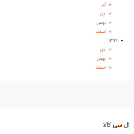
آذر
دی
بهمن
اسفند
1399
دی
بهمن
اسفند
ال
سی
کالا