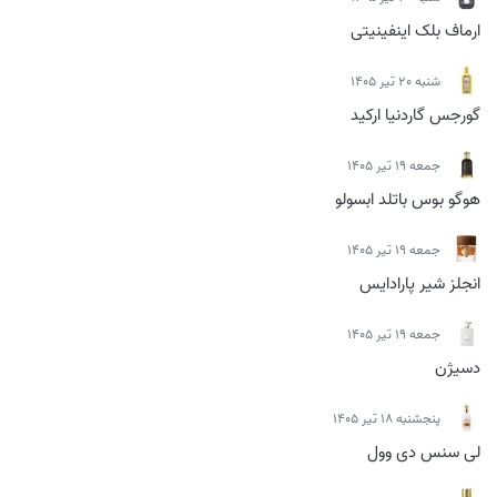
ارماف بلک اینفینیتی
شنبه 20 تیر 1405
گورجس گاردنیا ارکید
جمعه 19 تیر 1405
هوگو بوس باتلد ابسولو
جمعه 19 تیر 1405
انجلز شیر پارادایس
جمعه 19 تیر 1405
دسیژن
پنجشنبه 18 تیر 1405
لی سنس دی وول