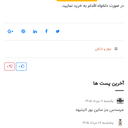
در صورت دلخواه اقدام به خرید نمایید.
عطر و ادکلن
0
0
آخرین پست ها
يكشنبه 11 مرداد 1405
مرسدس بنز ساین یور اتیتیود
پنجشنبه 08 مرداد 1405