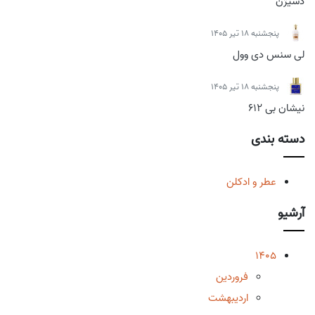
دسیژن
پنجشنبه 18 تیر 1405
لی سنس دی وول
پنجشنبه 18 تیر 1405
نیشان بی 612
دسته بندی
عطر و ادکلن
آرشیو
1405
فروردین
اردیبهشت