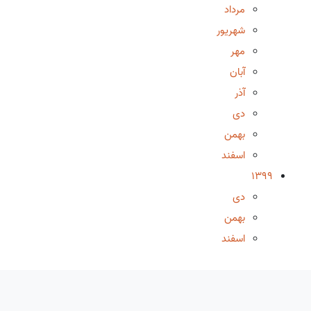
مرداد
شهریور
مهر
آبان
آذر
دی
بهمن
اسفند
1399
دی
بهمن
اسفند