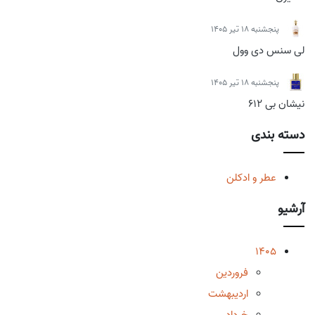
پنجشنبه 18 تیر 1405
لی سنس دی وول
پنجشنبه 18 تیر 1405
نیشان بی 612
دسته بندی
عطر و ادکلن
آرشیو
1405
فروردین
اردیبهشت
خرداد