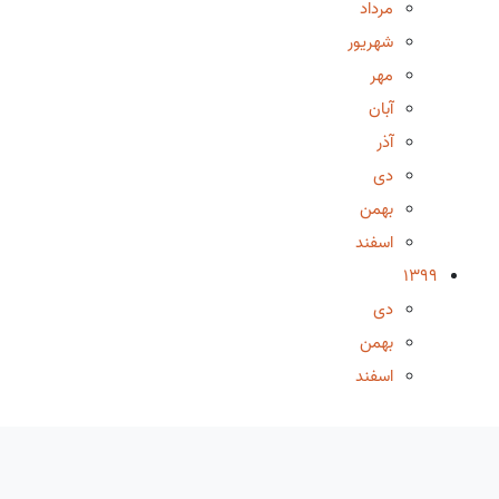
مرداد
شهریور
مهر
آبان
آذر
دی
بهمن
اسفند
1399
دی
بهمن
اسفند