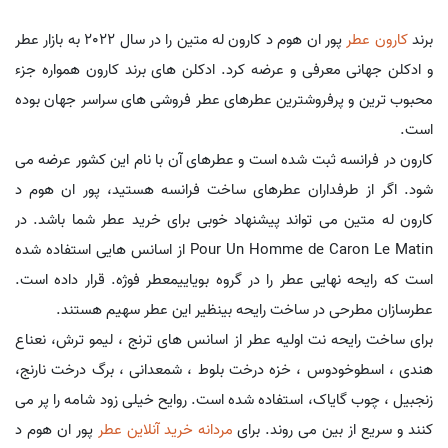
برند
کارون
عطر
پور ان هوم د کارون له متین را در سال 2022 به بازار عطر
و ادکلن جهانی معرفی و عرضه کرد. ادکلن های برند کارون همواره جزء
محبوب ترین و پرفروشترین عطرهای عطر فروشی های سراسر جهان بوده
است.
کارون در فرانسه ثبت شده است و عطرهای آن با نام این کشور عرضه می
شود. اگر از طرفداران عطرهای ساخت فرانسه هستید، پور ان هوم د
کارون له متین می تواند پیشنهاد خوبی برای خرید عطر شما باشد. در
Pour Un Homme de Caron Le Matin از اسانس هایی استفاده شده
است که رایحه نهایی عطر را در گروه بویاییمعطر فوژه. قرار داده است.
عطرسازان مطرحی در ساخت رایحه بینظیر این عطر سهیم هستند.
برای ساخت رایحه نت اولیه عطر از اسانس های ترنج ، لیمو ترش، نعناع
هندی ، اسطوخودوس ، خزه درخت بلوط ، شمعدانی ، برگ درخت نارنج،
زنجبیل ، چوب گایاک، استفاده شده است. روایح خیلی زود شامه را پر می
کنند و سریع از بین می روند. برای
مردانه خرید آنلاین عطر
پور ان هوم د