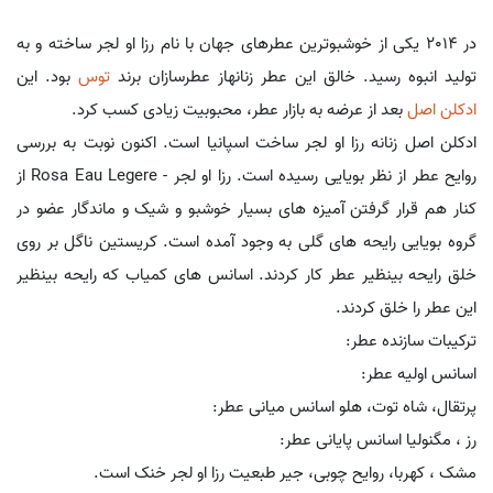
در 2014 یکی از خوشبوترین عطرهای جهان با نام رزا او لجر ساخته و به
تولید انبوه رسید. خالق این عطر زنانهاز عطرسازان برند
توس
بود. این
ادکلن اصل
بعد از عرضه به بازار عطر، محبوبیت زیادی کسب کرد.
ادکلن اصل زنانه رزا او لجر ساخت اسپانیا است. اکنون نوبت به بررسی
روایح عطر از نظر بویایی رسیده است. رزا او لجر - Rosa Eau Legere از
کنار هم قرار گرفتن آمیزه های بسیار خوشبو و شیک و ماندگار عضو در
گروه بویایی رایحه های گلی به وجود آمده است. کریستین ناگل بر روی
خلق رایحه بینظیر عطر کار کردند. اسانس های کمیاب که رایحه بینظیر
این عطر را خلق کردند.
ترکیبات سازنده عطر:
اسانس اولیه عطر:
پرتقال، شاه توت، هلو اسانس میانی عطر:
رز ، مگنولیا اسانس پایانی عطر:
مشک ، کهربا، روایح چوبی، جیر طبعیت رزا او لجر خنک است.