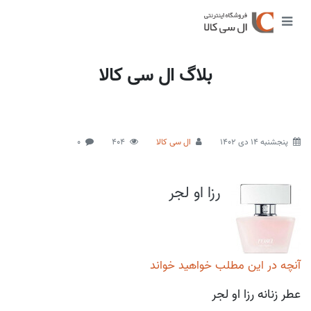
بلاگ ال سی کالا
پنجشنبه 14 دی 1402
ال سی کالا
404
0
رزا او لجر
آنچه در این مطلب خواهید خواند
عطر زنانه رزا او لجر