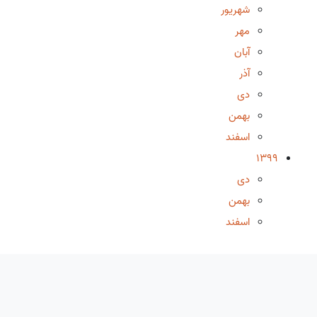
شهریور
مهر
آبان
آذر
دی
بهمن
اسفند
1399
دی
بهمن
اسفند