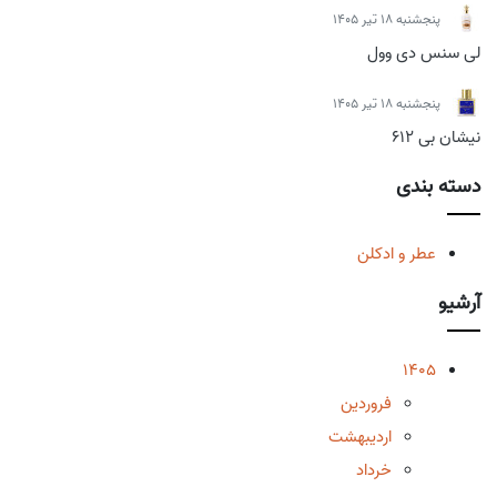
پنجشنبه 18 تیر 1405
لی سنس دی وول
پنجشنبه 18 تیر 1405
نیشان بی 612
دسته بندی
عطر و ادکلن
آرشیو
1405
فروردین
اردیبهشت
خرداد