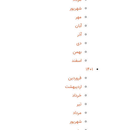
شهریور
مهر
آبان
آذر
دی
بهمن
اسفند
1401
فروردین
اردیبهشت
خرداد
تیر
مرداد
شهریور