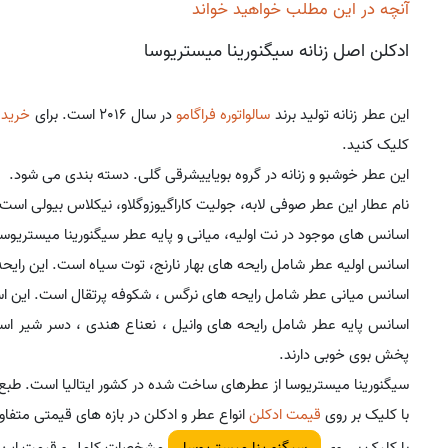
آنچه در این مطلب خواهید خواند
ادکلن اصل زنانه سیگنورینا میستریوسا
این عطر زنانه تولید برند
سالواتوره فراگامو
در سال 2016 است. برای
خرید 
کلیک کنید.
این عطر خوشبو و زنانه در گروه بویاییشرقی گلی. دسته بندی می شود.
نام عطار این عطر صوفی لابه، جولیت کاراگیوزوگلاو، نیکلاس بیولی است.
اسانس های موجود در نت اولیه، میانی و پایه عطر سیگنورینا میستریوس
اسانس اولیه عطر شامل رایحه های بهار نارنج، توت سیاه است. این رایح
اسانس میانی عطر شامل رایحه های نرگس ، شکوفه پرتقال است. این اسا
اسانس پایه عطر شامل رایحه های وانیل ، نعناع هندی ، دسر شیر اس
پخش بوی خوبی دارند.
سیگنورینا میستریوسا از عطرهای ساخت شده در کشور ایتالیا است. طبع
با کلیک بر روی
قیمت ادکلن
انواع عطر و ادکلن در بازه های قیمتی متفا
با کلیک بر روی
مشخصات کامل و قیمت این ع
سیگنورینا میستریوسا