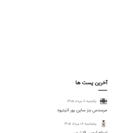
آخرین پست ها
يكشنبه 11 مرداد 1405
مرسدس بنز ساین یور اتیتیود
پنجشنبه 08 مرداد 1405
امواج اپوس 16 تیمبر