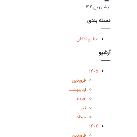
نیشان بی 612
دسته بندی
عطر و ادکلن
آرشیو
1405
فروردین
اردیبهشت
خرداد
تیر
مرداد
1404
فروردین