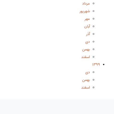
مرداد
شهریور
مهر
آبان
آذر
دی
بهمن
اسفند
1399
دی
بهمن
اسفند