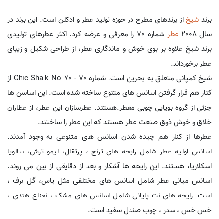
برند
شیخ
از برندهای مطرح در حوزه تولید عطر و ادکلن است. این برند در
سال 2008
عطر
شماره 70 را معرفی و عرضه کرد. اکثر عطرهای تولیدی
برند شیخ علاوه بر بوی خوش و ماندگاری عطر، از طراحی شکیل و زیبای
عطر برخورداند.
شیخ کمپانی متعلق به بحرین است. شماره 70 - Chic Shaik No 70 از
کنار هم قرار گرفتن اسانس های متنوع ساخته شده است. این اساسن ها
جزئی از گروه بویایی چوبی معطر.هستند. عطرسازان این عطر، از عطاران
خلاق و خوش ذوق صنعت عطر هستند که این عطر را ساختند.
عطرها از کنار هم چیده شدن اسانس های متنوعی به وجود آمدند.
اسانس اولیه عطر شامل رایحه های ترنج ، پرتقال، لیمو ترش، سالویا
اسکلاریا، هستند. این رایحه ها آشکار و بعد از دقایقی از بین می روند.
اسانس میانی عطر شامل اسانس های مختلفی مثل یاس، گل برف ،
است. رایحه های نت پایانی شامل اسانس های مشک ، نعناع هندی ،
خس خس ، سدر ، چوب صندل سفید است.