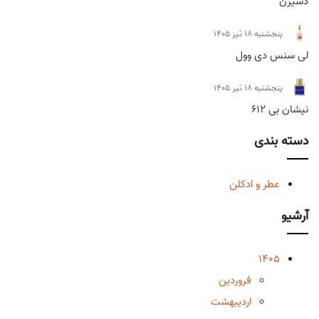
دسیژن
پنجشنبه 18 تیر 1405
لی سنس دی وول
پنجشنبه 18 تیر 1405
نیشان بی 612
دسته بندی
عطر و ادکلن
آرشیو
1405
فروردین
اردیبهشت