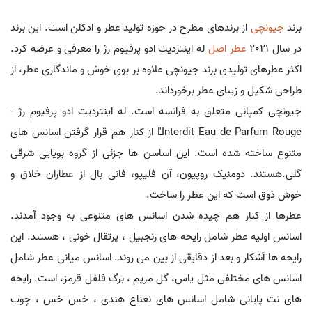
برند
جیونچی
از برندهای مطرح در حوزه تولید عطر و ادکلن است. این برند
در سال 2021
عطر اصل
له اینتردیت ادو پرفیوم رژ را معرفی و عرضه کرد.
اکثر عطرهای تولیدی برند جیونچی علاوه بر بوی خوش و ماندگاری عطر، از
طراحی شکیل و زیبای عطر برخورداند.
جیونچی کمپانی متعلق به فرانسه است. له اینتردیت ادو پرفیوم رژ -
L'Interdit Eau de Parfum Rouge از کنار هم قرار گرفتن اسانس های
متنوع ساخته شده است. این اساسن ها جزئی از گروه بویایی شرقی
گلی.هستند. دومنیک روپیون، آن فلیپو، فانی بال از عطاران خلاق و
خوش ذوق است که این عطر را ساخت.
عطرها از کنار هم چیده شدن اسانس های متنوعی به وجود آمدند.
اسانس اولیه عطر شامل رایحه های زنجبیل ، پرتقال خونی ، هستند. این
رایحه ها آشکار و بعد از دقایقی از بین می روند. اسانس میانی عطر شامل
اسانس های مختلفی مثل یاس، گل مریم ، برگ فلفل قرمز، است. رایحه
های نت پایانی شامل اسانس های نعناع هندی ، خس خس ، چوب