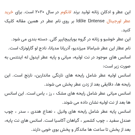
این عطر و ادکلن زنانه تولید برند
لانکوم
در سال 2020 است. برای
خرید
عطر اورجینال
Idôle L'Intense بر روی نام عطر در همین مقاله کلیک
کنید.
این عطر خوشبو و زنانه در گروه بویاییچایپر گلی. دسته بندی می شود.
نام عطار این عطر شیامالا میزندیو، آدریانا مدیانا، نادج لو گارلونزک است.
اسانس های موجود در نت اولیه، میانی و پایه عطر ایدول له اینتنس به
صورت زیر است:
اسانس اولیه عطر شامل رایحه های نارنگی ماندارین، نارنج است. این
رایحه ها، دقایقی بعد از زدن عطر پخش می شوند.
اسانس میانی عطر شامل رایحه های مشک ، رز ، یاس است. این اسانس
ها بعد از نت اولیه نشان داده می شوند.
اسانس پایه عطر شامل رایحه های وانیل ، نعناع هندی ، سدر ، چوب
صندل سفید ، چوب کشمیر ، گیاهان آکاسیا است. اسانس های نت پایه،
بعد از پخش تا ساعت ها ماندگار و پخش بوی خوبی دارند.