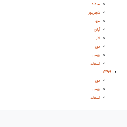
مرداد
شهریور
مهر
آبان
آذر
دی
بهمن
اسفند
1399
دی
بهمن
اسفند