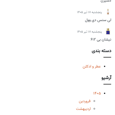
دسیژن
پنجشنبه 18 تیر 1405
لی سنس دی وول
پنجشنبه 18 تیر 1405
نیشان بی 612
دسته بندی
عطر و ادکلن
آرشیو
1405
فروردین
اردیبهشت