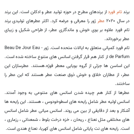
برند
تام فورد
از برندهای مطرح در حوزه تولید عطر و ادکلن است. این برند
در سال 2020
عطر
ژور را معرفی و عرضه کرد. اکثر عطرهای تولیدی برند
تام فورد علاوه بر بوی خوش و ماندگاری عطر، از طراحی شکیل و زیبای
عطر برخورداند.
تام فورد کمپانی متعلق به ایالات متحده است. ژور - Beau De Jour Eau
de Parfum از کنار هم قرار گرفتن اسانس های متنوع ساخته شده است.
این اساسن ها جزئی از گروه بویایی معطر فوژه.هستند. عطرسازان این
عطر، از عطاران خلاق و خوش ذوق صنعت عطر هستند که این عطر را
ساختند.
عطرها از کنار هم چیده شدن اسانس های متنوعی به وجود آمدند.
اسانس اولیه عطر شامل رایحه های اسطوخودوس ، هستند. این رایحه ها
آشکار و بعد از دقایقی از بین می روند. اسانس میانی عطر شامل اسانس
های مختلفی مثل نعناع ، ریحان ، خزه درخت بلوط ، شمعدانی ، رزماری ،
است. رایحه های نت پایانی شامل اسانس های کهربا، نعناع هندی است.