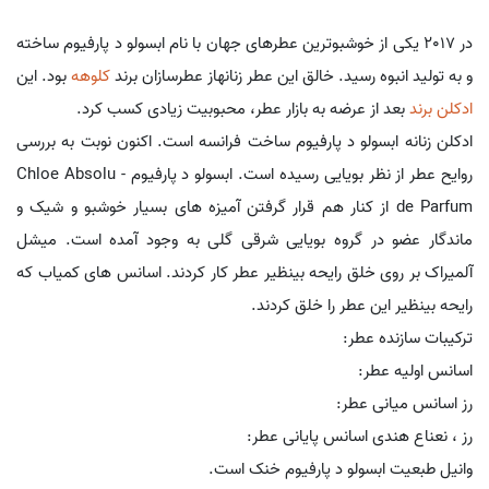
در 2017 یکی از خوشبوترین عطرهای جهان با نام ابسولو د پارفیوم ساخته
و به تولید انبوه رسید. خالق این عطر زنانهاز عطرسازان برند
کلوهه
بود. این
ادکلن برند
بعد از عرضه به بازار عطر، محبوبیت زیادی کسب کرد.
ادکلن زنانه ابسولو د پارفیوم ساخت فرانسه است. اکنون نوبت به بررسی
روایح عطر از نظر بویایی رسیده است. ابسولو د پارفیوم - Chloe Absolu
de Parfum از کنار هم قرار گرفتن آمیزه های بسیار خوشبو و شیک و
ماندگار عضو در گروه بویایی شرقی گلی به وجود آمده است. میشل
آلمیراک بر روی خلق رایحه بینظیر عطر کار کردند. اسانس های کمیاب که
رایحه بینظیر این عطر را خلق کردند.
ترکیبات سازنده عطر:
اسانس اولیه عطر:
رز اسانس میانی عطر:
رز ، نعناع هندی اسانس پایانی عطر:
وانیل طبعیت ابسولو د پارفیوم خنک است.