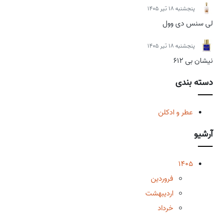
پنجشنبه 18 تیر 1405
لی سنس دی وول
پنجشنبه 18 تیر 1405
نیشان بی 612
دسته بندی
عطر و ادکلن
آرشیو
1405
فروردین
اردیبهشت
خرداد