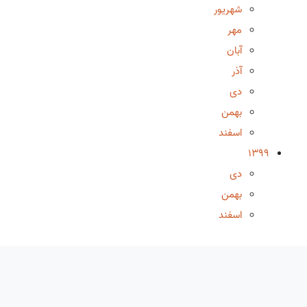
شهریور
مهر
آبان
آذر
دی
بهمن
اسفند
1399
دی
بهمن
اسفند