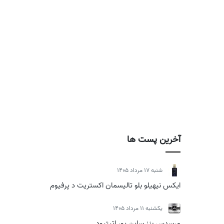
آخرین پست ها
شنبه 17 مرداد 1405
ایکس نیهیلو بلو تالیسمان اکستریت د پرفیوم
يكشنبه 11 مرداد 1405
مرسدس بنز ساین یور اتیتیود