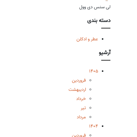
لی سنس دی وول
دسته بندی
عطر و ادکلن
آرشیو
1405
فروردین
اردیبهشت
خرداد
تیر
مرداد
1404
فروردین