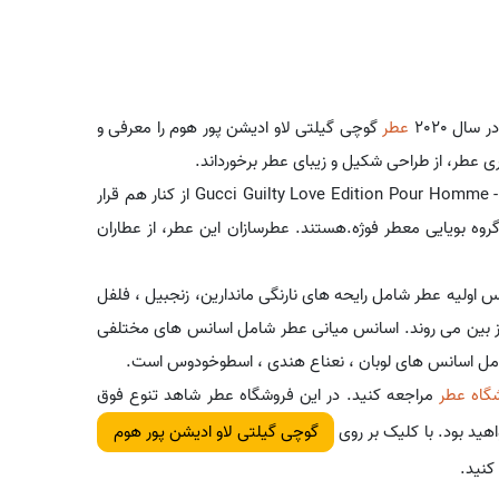
ال 2020
عطر
گوچی گیلتی لاو ادیشن پور هوم را معرفی و
ی عطر، از طراحی شکیل و زیبای عطر برخورداند.
گوچی کمپانی متعلق به ایتالیا است. گوچی گیلتی لاو ادیشن پور هوم - Gucci Guilty Love Edition Pour Homme از کنار هم قرار
ه بویایی معطر فوژه.هستند. عطرسازان این عطر، از عطاران
اولیه عطر شامل رایحه های نارنگی ماندارین، زنجبیل ، فلفل
ی از بین می روند. اسانس میانی عطر شامل اسانس های مختلفی
امل اسانس های لوبان ، نعناع هندی ، اسطوخودوس است.
گاه عطر
مراجعه کنید. در این فروشگاه عطر شاهد تنوع فوق
اهید بود. با کلیک بر روی
گوچی گیلتی لاو ادیشن پور هوم
کنید.