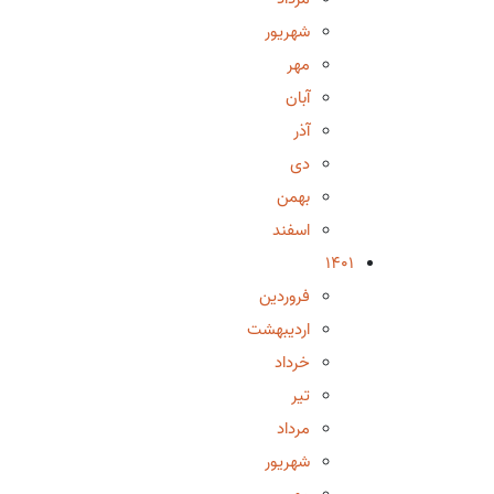
شهریور
مهر
آبان
آذر
دی
بهمن
اسفند
1401
فروردین
اردیبهشت
خرداد
تیر
مرداد
شهریور