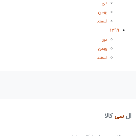
دی
بهمن
اسفند
1399
دی
بهمن
اسفند
ال
سی
کالا