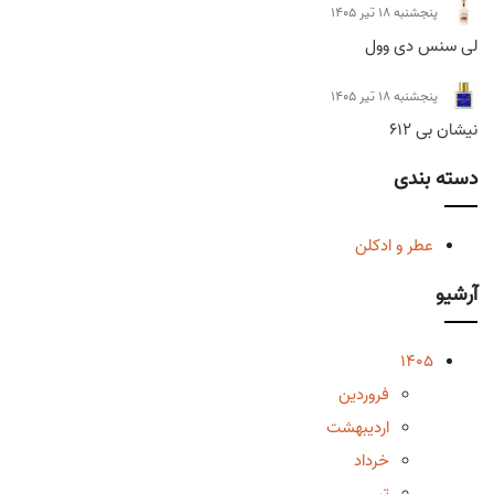
پنجشنبه 18 تیر 1405
لی سنس دی وول
پنجشنبه 18 تیر 1405
نیشان بی 612
دسته بندی
عطر و ادکلن
آرشیو
1405
فروردین
اردیبهشت
خرداد
تیر