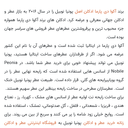
برند
آکوا دی پارما
ادکلن اصل
پونیا نوبیل را در سال 2016 به بازار عطر و
ادکلن جهانی معرفی و عرضه کرد. ادکلن های برند آکوا دی پارما همواره
جزء محبوب ترین و پرفروشترین عطرهای عطر فروشی های سراسر جهان
بوده است.
آکوا دی پارما در ایتالیا ثبت شده است و عطرهای آن با نام این کشور
عرضه می شود. اگر از طرفداران عطرهای ساخت ایتالیا هستید، پونیا
نوبیل می تواند پیشنهاد خوبی برای خرید عطر شما باشد. در Peonia
Nobile از اسانس هایی استفاده شده است که رایحه نهایی عطر را در
گروه بویاییرایحه های گلی. قرار داده است. طبیعت عطر پونیا نوبیل خنک
است. عطرسازان مطرحی در ساخت رایحه بینظیر این عطر سهیم هستند.
برای ساخت رایحه نت اولیه عطر از اسانس های مشک ، کهربا، رز ، نعناع
هندی ، فریزیا ، شمعدانی ، فلفل ، گل صدتومانی، تمشک ، استفاده شده
است. روایح خیلی زود شامه را پر می کنند و سریع از بین می روند. برای
زنانه خرید عطر و ادکلن
پونیا نوبیل به
فروشگاه اینترنتی عطر و ادکلن