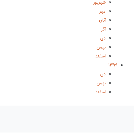
شهریور
مهر
آبان
آذر
دی
بهمن
اسفند
1399
دی
بهمن
اسفند