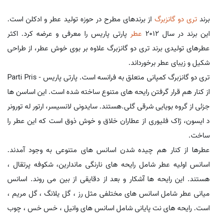
برند
تری دو گانزبرگ
از برندهای مطرح در حوزه تولید عطر و ادکلن است.
این برند در سال 2012
عطر
پارتی پاریس را معرفی و عرضه کرد. اکثر
عطرهای تولیدی برند تری دو گانزبرگ علاوه بر بوی خوش عطر، از طراحی
شکیل و زیبای عطر برخورداند.
تری دو گانزبرگ کمپانی متعلق به فرانسه است. پارتی پاریس - Parti Pris
از کنار هم قرار گرفتن رایحه های متنوع ساخته شده است. این اساسن ها
جزئی از گروه بویایی شرقی گلی.هستند. سایدونی لانسیسر، ارتور له تورونر
د ایسون، ژاک فلیوری از عطاران خلاق و خوش ذوق است که این عطر را
ساخت.
عطرها از کنار هم چیده شدن اسانس های متنوعی به وجود آمدند.
اسانس اولیه عطر شامل رایحه های نارنگی ماندارین، شکوفه پرتقال ،
هستند. این رایحه ها آشکار و بعد از دقایقی از بین می روند. اسانس
میانی عطر شامل اسانس های مختلفی مثل رز ، گل یلانگ ، گل مریم ،
است. رایحه های نت پایانی شامل اسانس های وانیل ، خس خس ، چوب