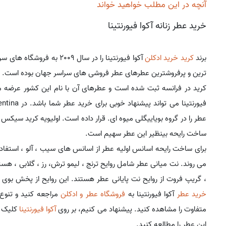
آنچه در این مطلب خواهید خواند
خرید عطر زنانه آکوا فیورنتینا
برند
کرید
خرید ادکلن
آکوا فیورنتینا را در سال 9
ترین و پرفروشترین عطرهای عطر فروشی های سراسر جهان بوده است.
کرید در فرانسه ثبت شده است و عطرهای آن با نام این کشور عرضه م
عطر را در گروه بویاییگلی میوه ای. قرار داده است. اولیویه کرید سیک
ساخت رایحه بینظیر این عطر سهیم است.
برای ساخت رایحه اسانس اولیه عطر از اسانس های سیب ، آلو ، استفاده
می روند. نت میانی عطر شامل روایح ترنج ، لیمو ترش، رز ، گلابی ، هس
، گریپ فروت از روایح نت پایانی عطر هستند. این روایح از پخش بوی
خرید عطر
آکوا فیورنتینا به
فروشگاه عطر و ادکلن
مراجعه کنید و تنوع ف
متفاوت را مشاهده کنید. پیشنهاد می کنیم، بر روی
آکوا فیورنتینا
کلیک ک
این عطر را مطالعه کنید.