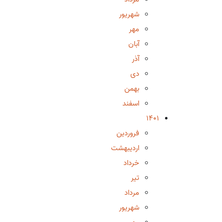
شهریور
مهر
آبان
آذر
دی
بهمن
اسفند
1401
فروردین
اردیبهشت
خرداد
تیر
مرداد
شهریور