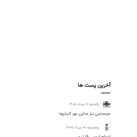
آخرین پست ها
يكشنبه 11 مرداد 1405
مرسدس بنز ساین یور اتیتیود
پنجشنبه 08 مرداد 1405
امواج اپوس 16 تیمبر