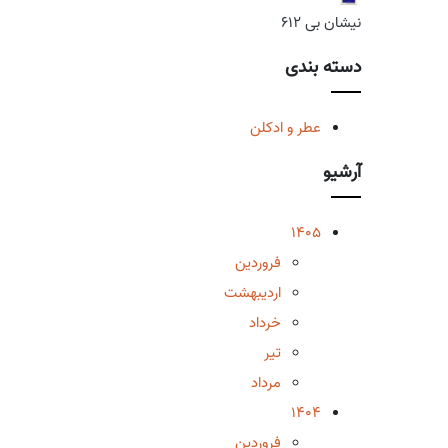
نیشان بی 612
دسته بندی
عطر و ادکلن
آرشیو
1405
فروردین
اردیبهشت
خرداد
تیر
مرداد
1404
فروردین