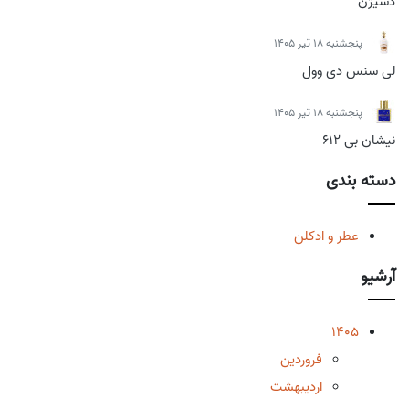
دسیژن
پنجشنبه 18 تیر 1405
لی سنس دی وول
پنجشنبه 18 تیر 1405
نیشان بی 612
دسته بندی
عطر و ادکلن
آرشیو
1405
فروردین
اردیبهشت