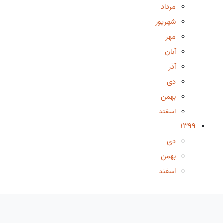
مرداد
شهریور
مهر
آبان
آذر
دی
بهمن
اسفند
1399
دی
بهمن
اسفند