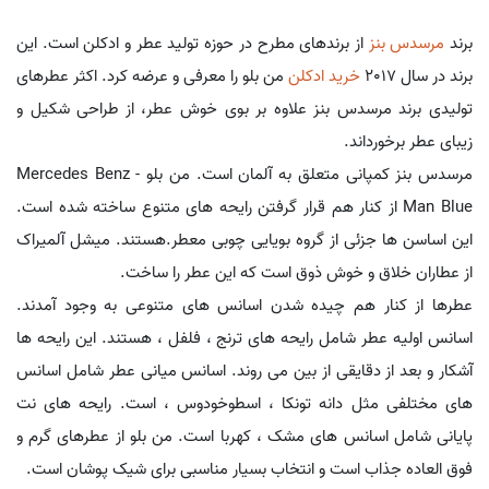
برند
مرسدس بنز
از برندهای مطرح در حوزه تولید عطر و ادکلن است. این
برند در سال 2017
خرید ادکلن
من بلو را معرفی و عرضه کرد. اکثر عطرهای
تولیدی برند مرسدس بنز علاوه بر بوی خوش عطر، از طراحی شکیل و
زیبای عطر برخورداند.
مرسدس بنز کمپانی متعلق به آلمان است. من بلو - Mercedes Benz
Man Blue از کنار هم قرار گرفتن رایحه های متنوع ساخته شده است.
این اساسن ها جزئی از گروه بویایی چوبی معطر.هستند. میشل آلمیراک
از عطاران خلاق و خوش ذوق است که این عطر را ساخت.
عطرها از کنار هم چیده شدن اسانس های متنوعی به وجود آمدند.
اسانس اولیه عطر شامل رایحه های ترنج ، فلفل ، هستند. این رایحه ها
آشکار و بعد از دقایقی از بین می روند. اسانس میانی عطر شامل اسانس
های مختلفی مثل دانه تونکا ، اسطوخودوس ، است. رایحه های نت
پایانی شامل اسانس های مشک ، کهربا است. من بلو از عطرهای گرم و
فوق العاده جذاب است و انتخاب بسیار مناسبی برای شیک پوشان است.