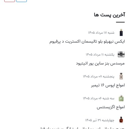
آخرین پست ها
شنبه 17 مرداد 1405
ایکس نیهیلو بلو تالیسمان اکستریت د پرفیوم
يكشنبه 11 مرداد 1405
مرسدس بنز ساین یور اتیتیود
پنجشنبه 08 مرداد 1405
امواج اپوس 16 تیمبر
سه شنبه 06 مرداد 1405
امواج اگزیستنس
چهارشنبه 31 تیر 1405
جورجیو ارمانی امپریو ارمانی استرانگر ویت یو پاورفولی