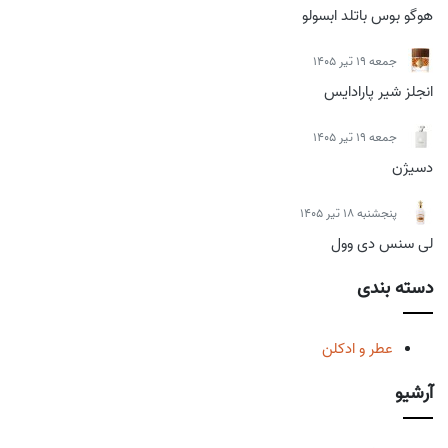
هوگو بوس باتلد ابسولو
جمعه 19 تیر 1405
انجلز شیر پارادایس
جمعه 19 تیر 1405
دسیژن
پنجشنبه 18 تیر 1405
لی سنس دی وول
دسته بندی
عطر و ادکلن
آرشیو