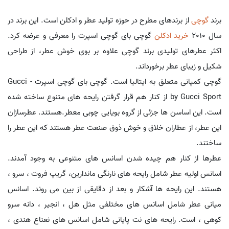
برند
گوچی
از برندهای مطرح در حوزه تولید عطر و ادکلن است. این برند در
سال 2010
خرید ادکلن
گوچی بای گوچی اسپرت را معرفی و عرضه کرد.
اکثر عطرهای تولیدی برند گوچی علاوه بر بوی خوش عطر، از طراحی
شکیل و زیبای عطر برخورداند.
گوچی کمپانی متعلق به ایتالیا است. گوچی بای گوچی اسپرت - Gucci
by Gucci Sport از کنار هم قرار گرفتن رایحه های متنوع ساخته شده
است. این اساسن ها جزئی از گروه بویایی چوبی معطر.هستند. عطرسازان
این عطر، از عطاران خلاق و خوش ذوق صنعت عطر هستند که این عطر را
ساختند.
عطرها از کنار هم چیده شدن اسانس های متنوعی به وجود آمدند.
اسانس اولیه عطر شامل رایحه های نارنگی ماندارین، گریپ فروت ، سرو ،
هستند. این رایحه ها آشکار و بعد از دقایقی از بین می روند. اسانس
میانی عطر شامل اسانس های مختلفی مثل هل ، انجیر ، دانه سرو
کوهی ، است. رایحه های نت پایانی شامل اسانس های نعناع هندی ،