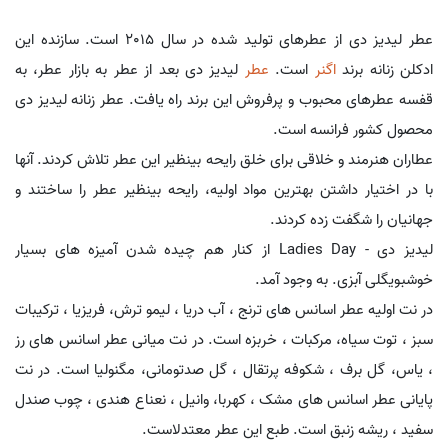
عطر لیدیز دی از عطرهای تولید شده در سال 2015 است. سازنده این
ادکلن زنانه برند
اگنر
است.
عطر
لیدیز دی بعد از عطر به بازار عطر، به
قفسه عطرهای محبوب و پرفروش این برند راه یافت. عطر زنانه لیدیز دی
محصول کشور فرانسه است.
عطاران هنرمند و خلاقی برای خلق رایحه بینظیر این عطر تلاش کردند. آنها
با در اختیار داشتن بهترین مواد اولیه، رایحه بینظیر عطر را ساختند و
جهانیان را شگفت زده کردند.
لیدیز دی - Ladies Day از کنار هم چیده شدن آمیزه های بسیار
خوشبویگلی آبزی. به وجود آمد.
در نت اولیه عطر اسانس های ترنج ، آب دریا ، لیمو ترش، فریزیا ، ترکیبات
سبز ، توت سیاه، مرکبات ، خربزه است. در نت میانی عطر اسانس های رز
، یاس، گل برف ، شکوفه پرتقال ، گل صدتومانی، مگنولیا است. در نت
پایانی عطر اسانس های مشک ، کهربا، وانیل ، نعناع هندی ، چوب صندل
سفید ، ریشه زنبق است. طبع این عطر معتدلاست.