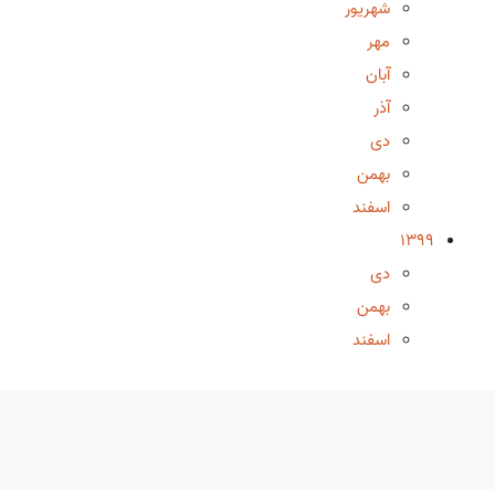
شهریور
مهر
آبان
آذر
دی
بهمن
اسفند
1399
دی
بهمن
اسفند