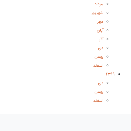
مرداد
شهریور
مهر
آبان
آذر
دی
بهمن
اسفند
1399
دی
بهمن
اسفند