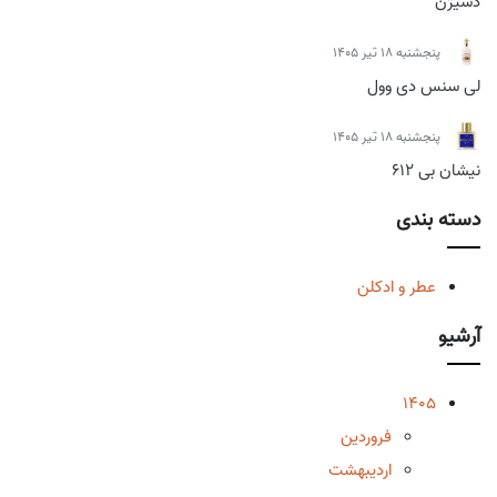
دسیژن
پنجشنبه 18 تیر 1405
لی سنس دی وول
پنجشنبه 18 تیر 1405
نیشان بی 612
دسته بندی
عطر و ادکلن
آرشیو
1405
فروردین
اردیبهشت