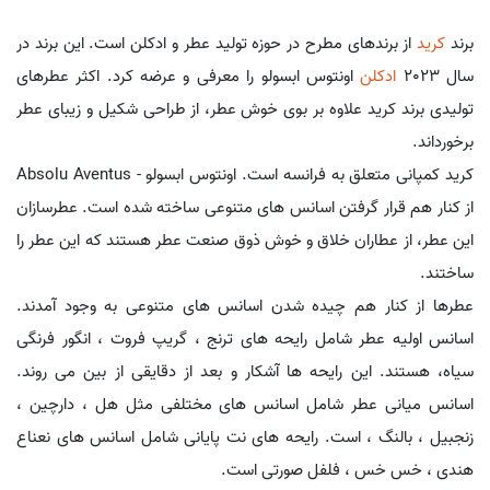
برند
کرید
از برندهای مطرح در حوزه تولید عطر و ادکلن است. این برند در
سال 2023
ادکلن
اونتوس ابسولو را معرفی و عرضه کرد. اکثر عطرهای
تولیدی برند کرید علاوه بر بوی خوش عطر، از طراحی شکیل و زیبای عطر
برخورداند.
کرید کمپانی متعلق به فرانسه است. اونتوس ابسولو - Absolu Aventus
از کنار هم قرار گرفتن اسانس های متنوعی ساخته شده است. عطرسازان
این عطر، از عطاران خلاق و خوش ذوق صنعت عطر هستند که این عطر را
ساختند.
عطرها از کنار هم چیده شدن اسانس های متنوعی به وجود آمدند.
اسانس اولیه عطر شامل رایحه های ترنج ، گریپ فروت ، انگور فرنگی
سیاه، هستند. این رایحه ها آشکار و بعد از دقایقی از بین می روند.
اسانس میانی عطر شامل اسانس های مختلفی مثل هل ، دارچین ،
زنجبیل ، بالنگ ، است. رایحه های نت پایانی شامل اسانس های نعناع
هندی ، خس خس ، فلفل صورتی است.