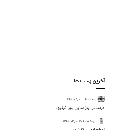
آخرین پست ها
يكشنبه 11 مرداد 1405
مرسدس بنز ساین یور اتیتیود
پنجشنبه 08 مرداد 1405
امواج اپوس 16 تیمبر