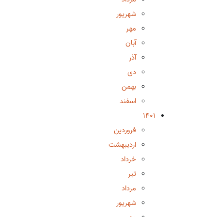
شهریور
مهر
آبان
آذر
دی
بهمن
اسفند
1401
فروردین
اردیبهشت
خرداد
تیر
مرداد
شهریور