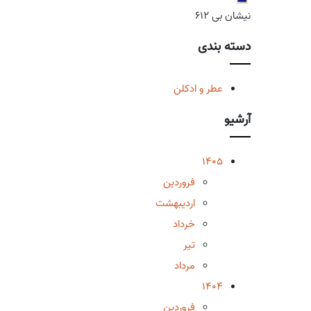
نیشان بی 612
دسته بندی
عطر و ادکلن
آرشیو
1405
فروردین
اردیبهشت
خرداد
تیر
مرداد
1404
فروردین