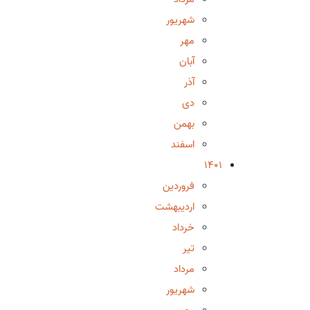
شهریور
مهر
آبان
آذر
دی
بهمن
اسفند
1401
فروردین
اردیبهشت
خرداد
تیر
مرداد
شهریور