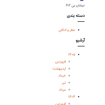
نیشان بی 612
دسته بندی
عطر و ادکلن
آرشیو
1405
فروردین
اردیبهشت
خرداد
تیر
مرداد
1404
فروردین