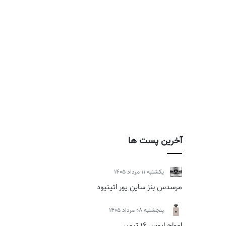
آخرین پست ها
يكشنبه 11 مرداد 1405
مرسدس بنز ساین یور اتیتیود
پنجشنبه 08 مرداد 1405
امواج اپوس 16 تیمبر