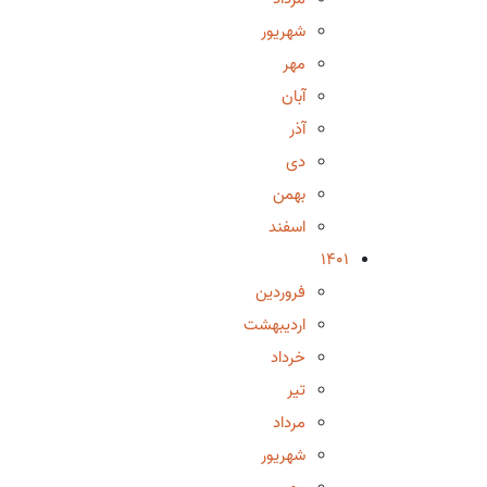
شهریور
مهر
آبان
آذر
دی
بهمن
اسفند
1401
فروردین
اردیبهشت
خرداد
تیر
مرداد
شهریور