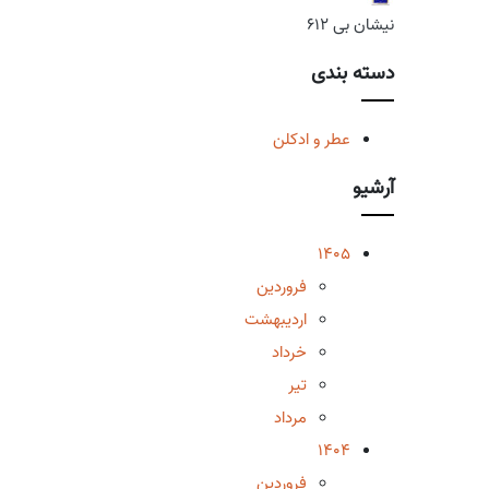
نیشان بی 612
دسته بندی
عطر و ادکلن
آرشیو
1405
فروردین
اردیبهشت
خرداد
تیر
مرداد
1404
فروردین