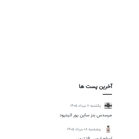
آخرین پست ها
يكشنبه 11 مرداد 1405
مرسدس بنز ساین یور اتیتیود
پنجشنبه 08 مرداد 1405
امواج اپوس 16 تیمبر