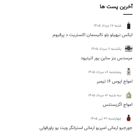
آخرین پست ها
شنبه 17 مرداد 1405
ایکس نیهیلو بلو تالیسمان اکستریت د پرفیوم
يكشنبه 11 مرداد 1405
مرسدس بنز ساین یور اتیتیود
پنجشنبه 08 مرداد 1405
امواج اپوس 16 تیمبر
سه شنبه 06 مرداد 1405
امواج اگزیستنس
چهارشنبه 31 تیر 1405
جورجیو ارمانی امپریو ارمانی استرانگر ویت یو پاورفولی