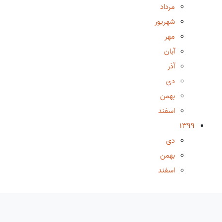
مرداد
شهریور
مهر
آبان
آذر
دی
بهمن
اسفند
1399
دی
بهمن
اسفند