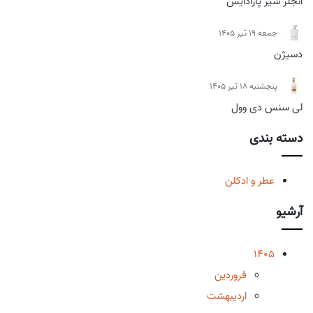
انجلز شیر پارادایس
جمعه 19 تیر 1405
دسیژن
پنجشنبه 18 تیر 1405
لی سنس دی وول
دسته بندی
عطر و ادکلن
آرشیو
1405
فروردین
اردیبهشت