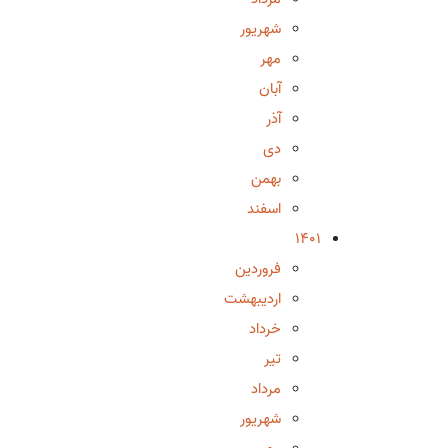
شهریور
مهر
آبان
آذر
دی
بهمن
اسفند
1401
فروردین
اردیبهشت
خرداد
تیر
مرداد
شهریور