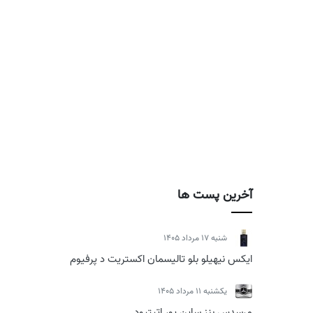
آخرین پست ها
شنبه 17 مرداد 1405
ایکس نیهیلو بلو تالیسمان اکستریت د پرفیوم
يكشنبه 11 مرداد 1405
مرسدس بنز ساین یور اتیتیود