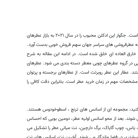
از کشور انگلستان است. جگوار این ادکلن محبوب را در سال 2021 به بازار عطرهای
به عطرفروشی های سراسر جهان سهم فروش خوبی بدست آورد.
خارق العاده ای خلق شده است. در ادامه این مقاله به شرح
یایی در گروه عطرهای چوبی معطر دسته بندی می شود. عطرهای
د. عطار این عطر روبرتت است. از عطارهای برجسته و پرتوان
 مشخصات مهم در زمان خرید عطر است. بنابراین دقت کافی را
کنید، مجموعه ای از اسانس های ترنج ، اسطوخودوس هستند.
می شوند. بعد از محو اسانس اولیه عطر، دومین بویی که احساس
 یاس، چوب گایاک، برگ دارچین، نت میانی عطر را تشکیل می
بیشتری در فضا ماندگار می شوند. آخرین نت، اسانس های نت