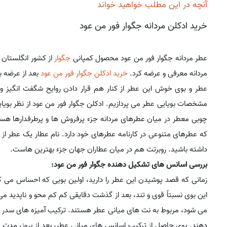
آنچه در این مطلب خواهید خواند
خرید ادکلن مردانه جگوار فور من عود
عطر مردانه جگوار فور من عود محصول کمپانی
جگوار
مردانه معرفی و عرضه کرد.
خرید ادکلن
جگوار فور من عود
بعد از عرضه 
عطر و بوی خوش این عطر از کنار هم قرار دادن روایح شگفت انگیز و 
مشخصات بویایی عطر می پردازیم. ادکلن جگوار فور من عود از نظر بو
چوبی معطر در میان عطرهای مردانه جزء پرفروش ها و پرطرفدارها هستن
که عطرهای متنوعی در کارنامه عطرهای خود دارد. نام عطار یک عطر از
داشته باشید. روبرتت هم در میان عطاران جهان جزء بهترین هاست.
بررسی اسانس های تشکیل دهنده جگوار فور من عود:
زمانی که قصد پوشیدن این عطر را دارید، اولین بویی که احساس می 
این بوی نسبتاً قوی و تند، بعد از گذشت دقایقی کم کم محو و ناپدید 
می شود، مربوط به نت های میانی عطر هستند. ترکیب آمیزه های سدر ،
دهند. بوی حاصل از ترکیب اسانس های میانی عطر، بعد از بروز، مدت 