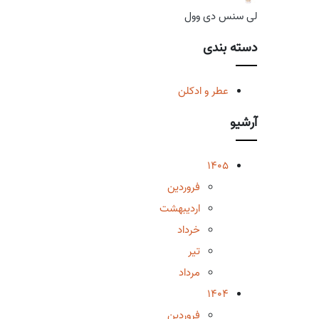
لی سنس دی وول
دسته بندی
عطر و ادکلن
آرشیو
1405
فروردین
اردیبهشت
خرداد
تیر
مرداد
1404
فروردین