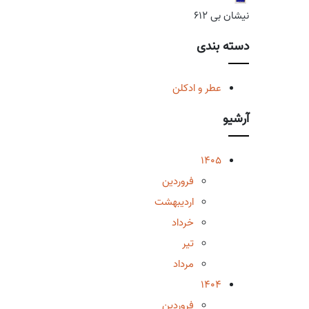
نیشان بی 612
دسته بندی
عطر و ادکلن
آرشیو
1405
فروردین
اردیبهشت
خرداد
تیر
مرداد
1404
فروردین