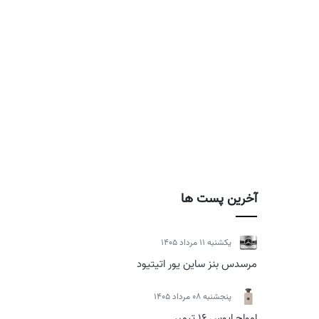
آخرین پست ها
يكشنبه 11 مرداد 1405
مرسدس بنز ساین یور اتیتیود
پنجشنبه 08 مرداد 1405
امواج اپوس 16 تیمبر