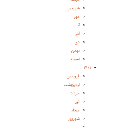
شهریور
مهر
آبان
آذر
دی
بهمن
اسفند
1401
فروردین
اردیبهشت
خرداد
تیر
مرداد
شهریور