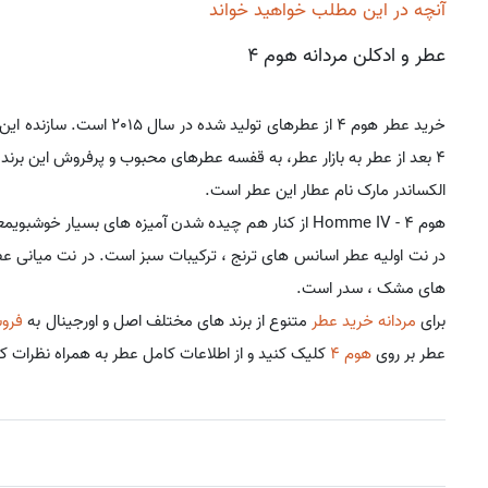
آنچه در این مطلب خواهید خواند
عطر و ادکلن مردانه هوم 4
خرید عطر هوم 4 از عطرهای تولید شده در سال 2015 است. سازنده این ادکلن اصل مردانه برند
4 بعد از عطر به بازار عطر، به قفسه عطرهای محبوب و پرفروش این برند راه یافت. عطر مردانه هوم 4 محصول کشور فرانسه است.
الکساندر مارک نام عطار این عطر است.
هوم 4 - Homme IV از کنار هم چیده شدن آمیزه های بسیار خوشبویمعطر گیاهی. به وجود آمد.
در نت اولیه عطر اسانس های ترنج ، ترکیبات سبز است. در نت میانی ع
های مشک ، سدر است.
برای
مردانه خرید عطر
متنوع از برند های مختلف اصل و اورجینال به
فروش
عطر بر روی
هوم 4
کلیک کنید و از اطلاعات کامل عطر به همراه نظرات ک