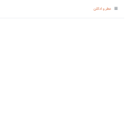
عطر و ادکلن