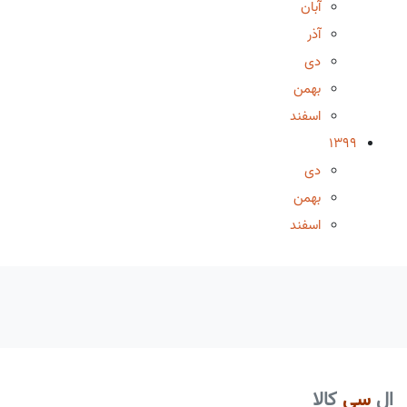
آبان
آذر
دی
بهمن
اسفند
1399
دی
بهمن
اسفند
ال
سی
کالا