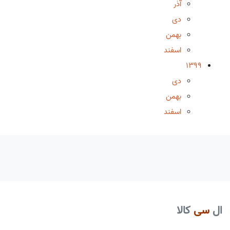
آذر
دی
بهمن
اسفند
1399
دی
بهمن
اسفند
ال
سی
کالا