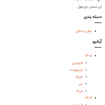
لی سنس دی وول
دسته بندی
عطر و ادکلن
آرشیو
1405
فروردین
اردیبهشت
خرداد
تیر
مرداد
1404
فروردین