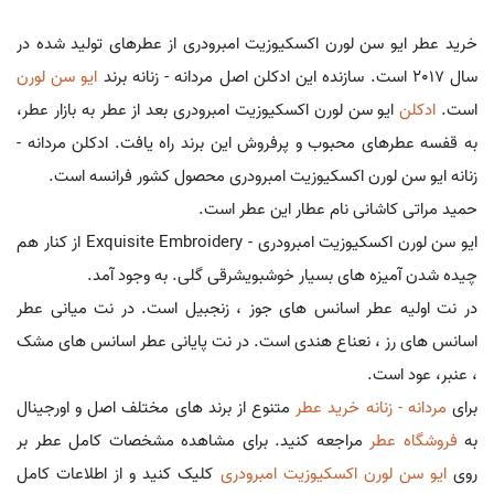
خرید عطر ایو سن لورن اکسکیوزیت امبرودری از عطرهای تولید شده در
سال 2017 است. سازنده این ادکلن اصل مردانه - زنانه برند
ایو سن لورن
است.
ادکلن
ایو سن لورن اکسکیوزیت امبرودری بعد از عطر به بازار عطر،
به قفسه عطرهای محبوب و پرفروش این برند راه یافت. ادکلن مردانه -
زنانه ایو سن لورن اکسکیوزیت امبرودری محصول کشور فرانسه است.
حمید مراتی کاشانی نام عطار این عطر است.
ایو سن لورن اکسکیوزیت امبرودری - Exquisite Embroidery از کنار هم
چیده شدن آمیزه های بسیار خوشبویشرقی گلی. به وجود آمد.
در نت اولیه عطر اسانس های جوز ، زنجبیل است. در نت میانی عطر
اسانس های رز ، نعناع هندی است. در نت پایانی عطر اسانس های مشک
، عنبر، عود است.
برای
مردانه - زنانه خرید عطر
متنوع از برند های مختلف اصل و اورجینال
به
فروشگاه عطر
مراجعه کنید. برای مشاهده مشخصات کامل عطر بر
روی
ایو سن لورن اکسکیوزیت امبرودری
کلیک کنید و از اطلاعات کامل