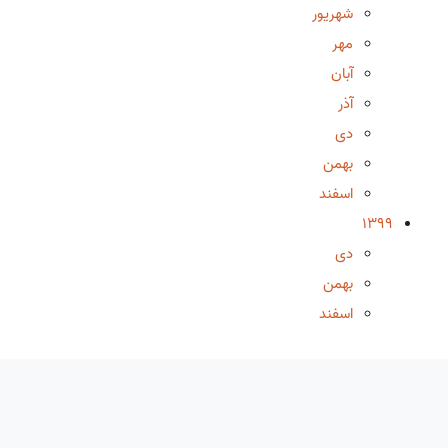
شهریور
مهر
آبان
آذر
دی
بهمن
اسفند
1399
دی
بهمن
اسفند