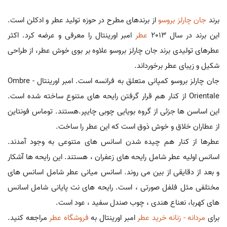
برند
جان چارلز بروسو
از برندهای مطرح در حوزه تولید عطر و ادکلن است.
این برند در سال 2013
عطر
امبر اورینتال را معرفی و عرضه کرد. اکثر
عطرهای تولیدی برند جان چارلز بروسو علاوه بر بوی خوش عطر، از طراحی
شکیل و زیبای عطر برخورداند.
جان چارلز بروسو کمپانی متعلق به فرانسه است. امبر اورینتال - Ombre
Orientale از کنار هم قرار گرفتن رایحه های متنوع ساخته شده است.
این اساسن ها جزئی از گروه بویایی چوبی چایپر.هستند. توماس فونتاین
از عطاران خلاق و خوش ذوق است که این عطر را ساخت.
عطرها از کنار هم چیده شدن اسانس های متنوعی به وجود آمدند.
اسانس اولیه عطر شامل رایحه های زعفران ، هستند. این رایحه ها آشکار
و بعد از دقایقی از بین می روند. اسانس میانی عطر شامل اسانس های
مختلفی مثل فلفل صورتی ، است. رایحه های نت پایانی شامل اسانس
های کهربا، نعناع هندی ، چوب صندل سفید ، عود است.
برای
مردانه - زنانه خرید عطر
امبر اورینتال به
فروشگاه عطر
مراجعه کنید.