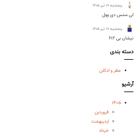
پنجشنبه 18 تیر 1405
لی سنس دی وول
پنجشنبه 18 تیر 1405
نیشان بی 612
دسته بندی
عطر و ادکلن
آرشیو
1405
فروردین
اردیبهشت
خرداد