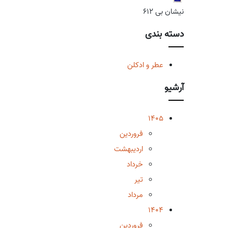
نیشان بی 612
دسته بندی
عطر و ادکلن
آرشیو
1405
فروردین
اردیبهشت
خرداد
تیر
مرداد
1404
فروردین