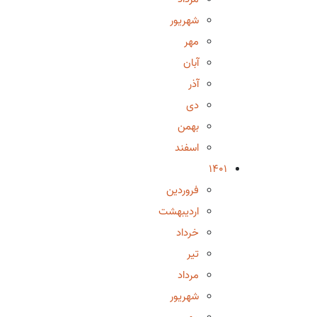
شهریور
مهر
آبان
آذر
دی
بهمن
اسفند
1401
فروردین
اردیبهشت
خرداد
تیر
مرداد
شهریور