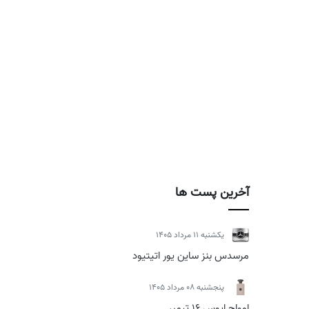
آخرین پست ها
يكشنبه 11 مرداد 1405
مرسدس بنز ساین یور اتیتیود
پنجشنبه 08 مرداد 1405
امواج اپوس 16 تیمبر