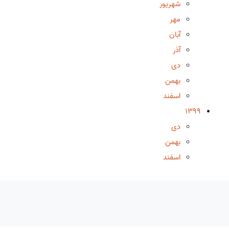
شهریور
مهر
آبان
آذر
دی
بهمن
اسفند
1399
دی
بهمن
اسفند