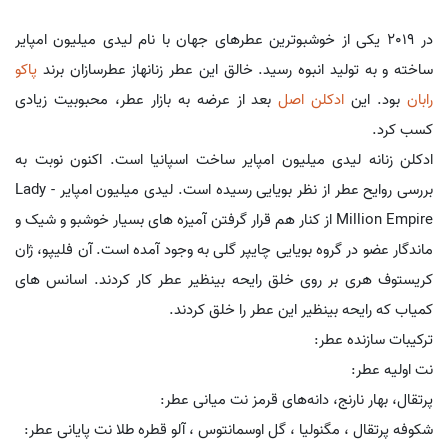
در 2019 یکی از خوشبوترین عطرهای جهان با نام لیدی میلیون امپایر
ساخته و به تولید انبوه رسید. خالق این عطر زنانهاز عطرسازان برند
پاکو
رابان
بود. این
ادکلن اصل
بعد از عرضه به بازار عطر، محبوبیت زیادی
کسب کرد.
ادکلن زنانه لیدی میلیون امپایر ساخت اسپانیا است. اکنون نوبت به
بررسی روایح عطر از نظر بویایی رسیده است. لیدی میلیون امپایر - Lady
Million Empire از کنار هم قرار گرفتن آمیزه های بسیار خوشبو و شیک و
ماندگار عضو در گروه بویایی چایپر گلی به وجود آمده است. آن فلیپو، ژان
کریستوف هری بر روی خلق رایحه بینظیر عطر کار کردند. اسانس های
کمیاب که رایحه بینظیر این عطر را خلق کردند.
ترکیبات سازنده عطر:
نت اولیه عطر:
پرتقال، بهار نارنج، دانه‌های قرمز نت میانی عطر:
شکوفه پرتقال ، مگنولیا ، گل اوسمانتوس ، آلو قطره طلا نت پایانی عطر: