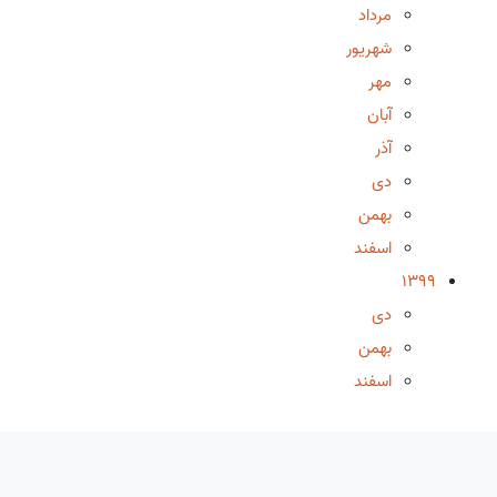
مرداد
شهریور
مهر
آبان
آذر
دی
بهمن
اسفند
1399
دی
بهمن
اسفند