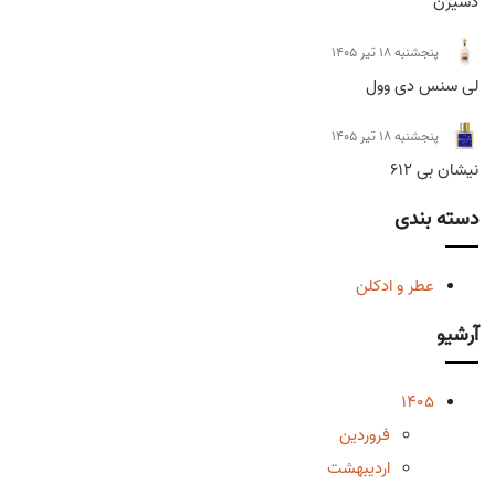
دسیژن
پنجشنبه 18 تیر 1405
لی سنس دی وول
پنجشنبه 18 تیر 1405
نیشان بی 612
دسته بندی
عطر و ادکلن
آرشیو
1405
فروردین
اردیبهشت