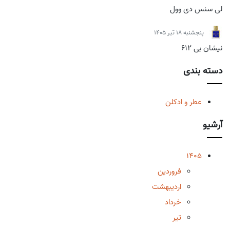
لی سنس دی وول
پنجشنبه 18 تیر 1405
نیشان بی 612
دسته بندی
عطر و ادکلن
آرشیو
1405
فروردین
اردیبهشت
خرداد
تیر