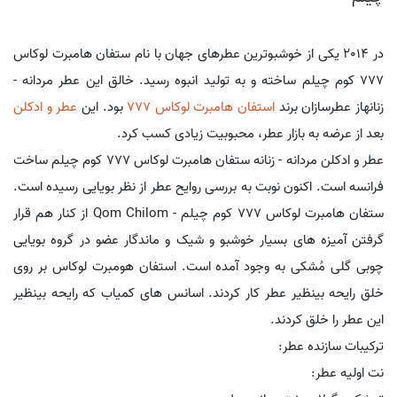
در 2014 یکی از خوشبوترین عطرهای جهان با نام ستفان هامبرت لوکاس
777 کوم چیلم ساخته و به تولید انبوه رسید. خالق این عطر مردانه -
زنانهاز عطرسازان برند
استفان هامبرت لوکاس 777
بود. این
عطر و ادکلن
بعد از عرضه به بازار عطر، محبوبیت زیادی کسب کرد.
عطر و ادکلن مردانه - زنانه ستفان هامبرت لوکاس 777 کوم چیلم ساخت
فرانسه است. اکنون نوبت به بررسی روایح عطر از نظر بویایی رسیده است.
ستفان هامبرت لوکاس 777 کوم چیلم - Qom Chilom از کنار هم قرار
گرفتن آمیزه های بسیار خوشبو و شیک و ماندگار عضو در گروه بویایی
چوبی گلی مُشکی به وجود آمده است. استفان هومبرت لوکاس بر روی
خلق رایحه بینظیر عطر کار کردند. اسانس های کمیاب که رایحه بینظیر
این عطر را خلق کردند.
ترکیبات سازنده عطر:
نت اولیه عطر: