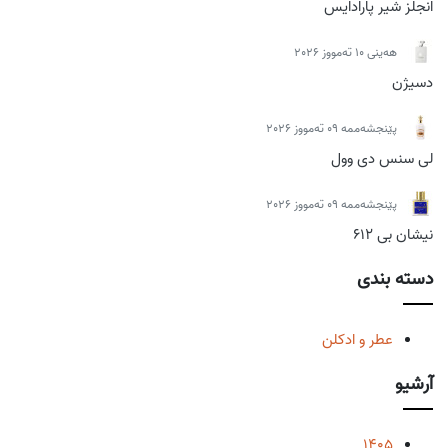
انجلز شیر پارادایس
ھەینی 10 تەمووز 2026
دسیژن
پێنجشەممە 09 تەمووز 2026
لی سنس دی وول
پێنجشەممە 09 تەمووز 2026
نیشان بی 612
دسته بندی
عطر و ادکلن
آرشیو
1405