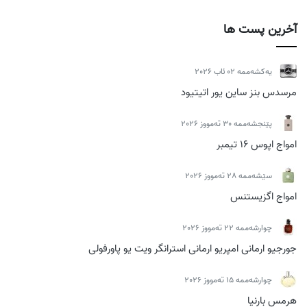
آخرین پست ها
یەکشەممە 02 ئاب 2026
مرسدس بنز ساین یور اتیتیود
پێنجشەممە 30 تەمووز 2026
امواج اپوس 16 تیمبر
سێشەممە 28 تەمووز 2026
امواج اگزیستنس
چوارشەممە 22 تەمووز 2026
جورجیو ارمانی امپریو ارمانی استرانگر ویت یو پاورفولی
چوارشەممە 15 تەمووز 2026
هرمس بارنیا