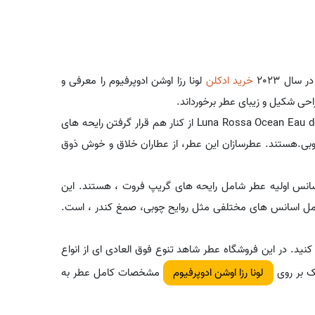
سال 2023
خرید ادکلن
لونا رزا اوشن ادوپرفیوم را معرفی و
احی شکیل و زیبای عطر برخورداند.
پرادا کمپانی متعلق به ایتالیا است. لونا رزا اوشن ادوپرفیوم - Luna Rossa Ocean Eau de Parfum از کنار هم قرار گرفتن رایحه های
بی.هستند. عطرسازان این عطر، از عطاران خلاق و خوش ذوق
سانس اولیه عطر شامل رایحه های گریپ فروت ، هستند. این
 شامل اسانس های مختلفی مثل روایح چوبی، صمغ کندر ، است.
نید. در این فروشگاه عطر شاهد تنوع فوق العادی ای از انواع
یک بر روی
مشخصات کامل عطر به
لونا رزا اوشن ادوپرفیوم