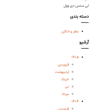
لی سنس دی وول
دسته بندی
عطر و ادکلن
آرشیو
1405
فروردین
اردیبهشت
خرداد
تیر
مرداد
1404
فروردین