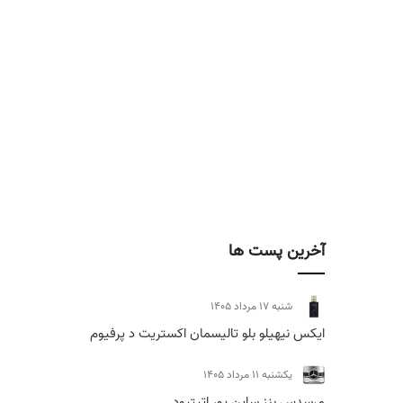
آخرین پست ها
شنبه 17 مرداد 1405
ایکس نیهیلو بلو تالیسمان اکستریت د پرفیوم
يكشنبه 11 مرداد 1405
مرسدس بنز ساین یور اتیتیود