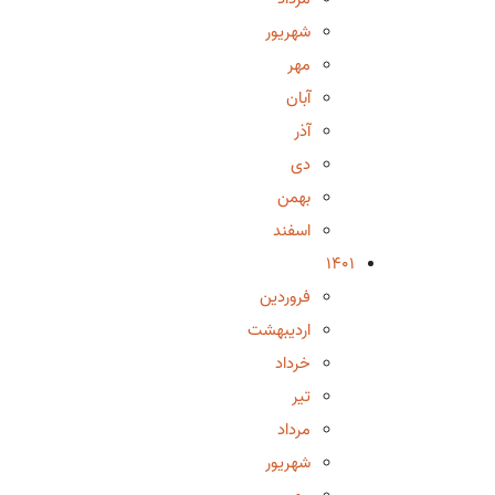
شهریور
مهر
آبان
آذر
دی
بهمن
اسفند
1401
فروردین
اردیبهشت
خرداد
تیر
مرداد
شهریور