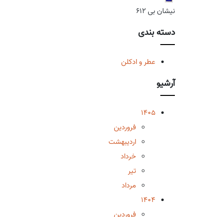
نیشان بی 612
دسته بندی
عطر و ادکلن
آرشیو
1405
فروردین
اردیبهشت
خرداد
تیر
مرداد
1404
فروردین