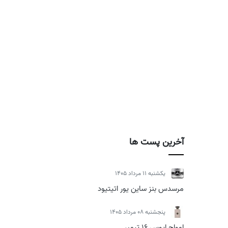
آخرین پست ها
يكشنبه 11 مرداد 1405
مرسدس بنز ساین یور اتیتیود
پنجشنبه 08 مرداد 1405
امواج اپوس 16 تیمبر