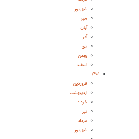
شهریور
مهر
آبان
آذر
دی
بهمن
اسفند
1401
فروردین
اردیبهشت
خرداد
تیر
مرداد
شهریور