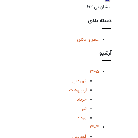
نیشان بی 612
دسته بندی
عطر و ادکلن
آرشیو
1405
فروردین
اردیبهشت
خرداد
تیر
مرداد
1404
فروردین