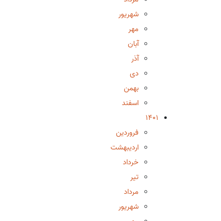
شهریور
مهر
آبان
آذر
دی
بهمن
اسفند
1401
فروردین
اردیبهشت
خرداد
تیر
مرداد
شهریور