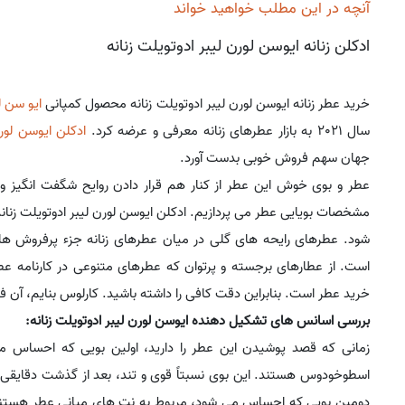
آنچه در این مطلب خواهید خواند
ادکلن زنانه ایوسن لورن لیبر ادوتویلت زنانه
خرید عطر زنانه ایوسن لورن لیبر ادوتویلت زنانه محصول کمپانی
ایو سن ل
سال 2021 به بازار عطرهای زنانه معرفی و عرضه کرد.
ادکلن
ایوسن لورن
جهان سهم فروش خوبی بدست آورد.
عطر و بوی خوش این عطر از کنار هم قرار دادن روایح شگفت انگیز و 
مشخصات بویایی عطر می پردازیم. ادکلن ایوسن لورن لیبر ادوتویلت زنان
شود. عطرهای رایحه های گلی در میان عطرهای زنانه جزء پرفروش ها و
است. از عطارهای برجسته و پرتوان که عطرهای متنوعی در کارنامه ع
خرید عطر است. بنابراین دقت کافی را داشته باشید. کارلوس بنایم، آن 
بررسی اسانس های تشکیل دهنده ایوسن لورن لیبر ادوتویلت زنانه:
زمانی که قصد پوشیدن این عطر را دارید، اولین بویی که احساس می 
اسطوخودوس هستند. این بوی نسبتاً قوی و تند، بعد از گذشت دقایقی ک
دومین بویی که احساس می شود، مربوط به نت های میانی عطر هستند