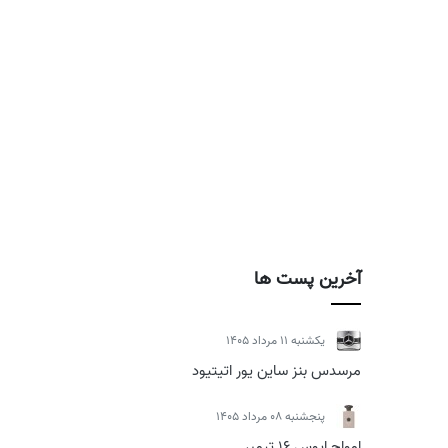
آخرین پست ها
يكشنبه 11 مرداد 1405
مرسدس بنز ساین یور اتیتیود
پنجشنبه 08 مرداد 1405
امواج اپوس 16 تیمبر