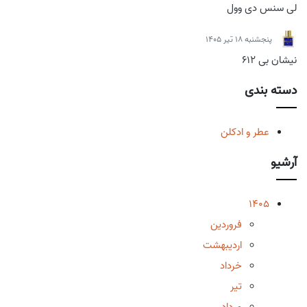
لی سنس دی وول
پنجشنبه 18 تیر 1405
نیشان بی 612
دسته بندی
عطر و ادکلن
آرشیو
1405
فروردین
اردیبهشت
خرداد
تیر
مرداد