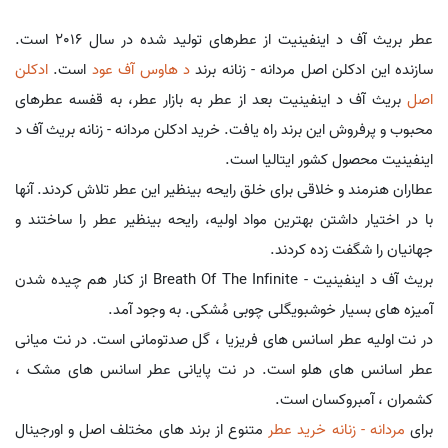
عطر بریث آف د اینفینیت از عطرهای تولید شده در سال 2016 است.
سازنده این ادکلن اصل مردانه - زنانه برند
د هاوس آف عود
است.
ادکلن
اصل
بریث آف د اینفینیت بعد از عطر به بازار عطر، به قفسه عطرهای
محبوب و پرفروش این برند راه یافت. خرید ادکلن مردانه - زنانه بریث آف د
اینفینیت محصول کشور ایتالیا است.
عطاران هنرمند و خلاقی برای خلق رایحه بینظیر این عطر تلاش کردند. آنها
با در اختیار داشتن بهترین مواد اولیه، رایحه بینظیر عطر را ساختند و
جهانیان را شگفت زده کردند.
بریث آف د اینفینیت - Breath Of The Infinite از کنار هم چیده شدن
آمیزه های بسیار خوشبویگلی چوبی مُشکی. به وجود آمد.
در نت اولیه عطر اسانس های فریزیا ، گل صدتومانی است. در نت میانی
عطر اسانس های هلو است. در نت پایانی عطر اسانس های مشک ،
کشمران ، آمبروکسان است.
برای
مردانه - زنانه خرید عطر
متنوع از برند های مختلف اصل و اورجینال