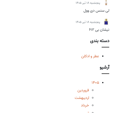
پنجشنبه 18 تیر 1405
لی سنس دی وول
پنجشنبه 18 تیر 1405
نیشان بی 612
دسته بندی
عطر و ادکلن
آرشیو
1405
فروردین
اردیبهشت
خرداد
تیر