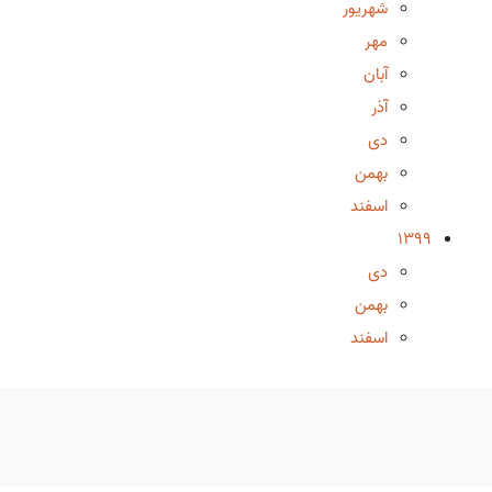
شهریور
مهر
آبان
آذر
دی
بهمن
اسفند
1399
دی
بهمن
اسفند