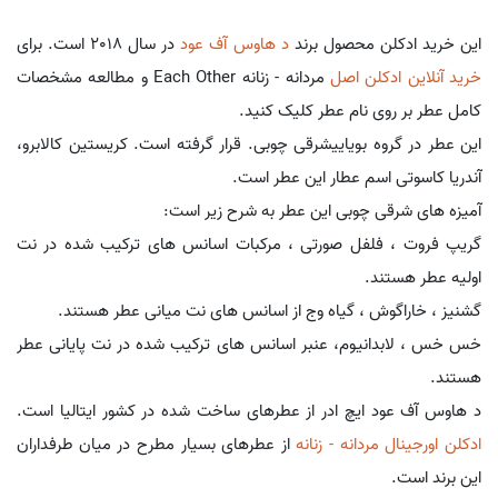
این خرید ادکلن محصول برند
د هاوس آف عود
در سال 2018 است. برای
خرید آنلاین ادکلن اصل
مردانه - زنانه Each Other و مطالعه مشخصات
کامل عطر بر روی نام عطر کلیک کنید.
این عطر در گروه بویاییشرقی چوبی. قرار گرفته است. کریستین کالابرو،
آندریا کاسوتی اسم عطار این عطر است.
آمیزه های شرقی چوبی این عطر به شرح زیر است:
گریپ فروت ، فلفل صورتی ، مرکبات اسانس های ترکیب شده در نت
اولیه عطر هستند.
گشنیز ، خاراگوش ، گیاه وج از اسانس های نت میانی عطر هستند.
خس خس ، لابدانیوم، عنبر اسانس های ترکیب شده در نت پایانی عطر
هستند.
د هاوس آف عود ایچ ادر از عطرهای ساخت شده در کشور ایتالیا است.
ادکلن اورجینال مردانه - زنانه
از عطرهای بسیار مطرح در میان طرفداران
این برند است.