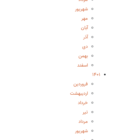
شهریور
مهر
آبان
آذر
دی
بهمن
اسفند
1401
فروردین
اردیبهشت
خرداد
تیر
مرداد
شهریور