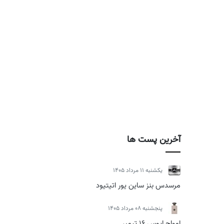
آخرین پست ها
يكشنبه 11 مرداد 1405
مرسدس بنز ساین یور اتیتیود
پنجشنبه 08 مرداد 1405
امواج اپوس 16 تیمبر