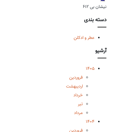
نیشان بی 612
دسته بندی
عطر و ادکلن
آرشیو
1405
فروردین
اردیبهشت
خرداد
تیر
مرداد
1404
فروردین