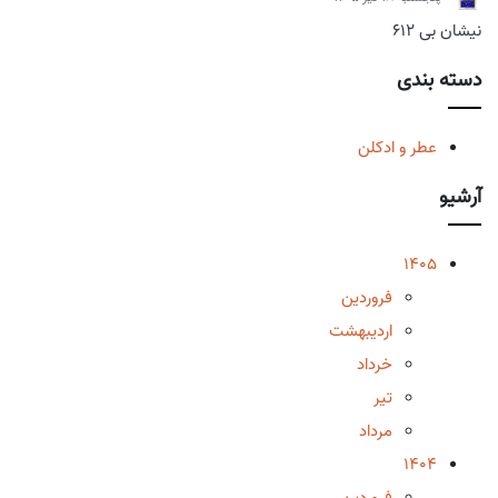
نیشان بی 612
دسته بندی
عطر و ادکلن
آرشیو
1405
فروردین
اردیبهشت
خرداد
تیر
مرداد
1404
فروردین