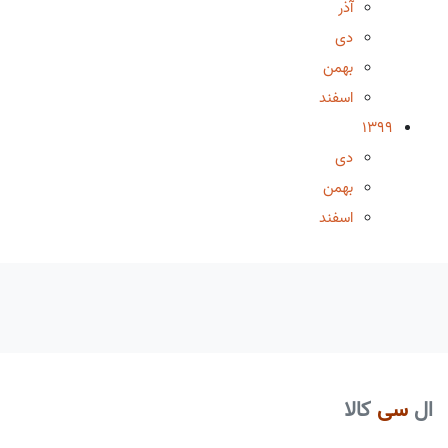
آذر
دی
بهمن
اسفند
1399
دی
بهمن
اسفند
ال
سی
کالا