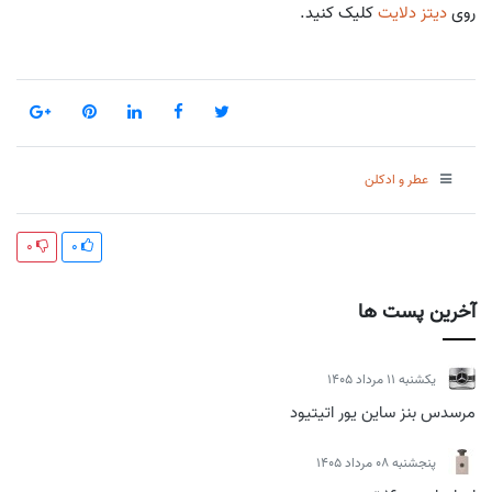
روی
دیتز دلایت
کلیک کنید.
عطر و ادکلن
0
0
آخرین پست ها
يكشنبه 11 مرداد 1405
مرسدس بنز ساین یور اتیتیود
پنجشنبه 08 مرداد 1405