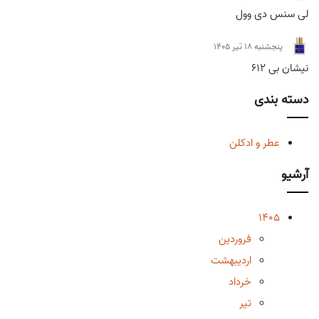
لی سنس دی وول
پنجشنبه 18 تیر 1405
نیشان بی 612
دسته بندی
عطر و ادکلن
آرشیو
1405
فروردین
اردیبهشت
خرداد
تیر