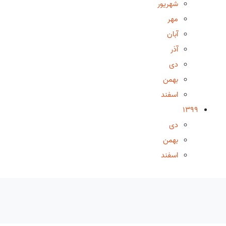
شهریور
مهر
آبان
آذر
دی
بهمن
اسفند
1399
دی
بهمن
اسفند