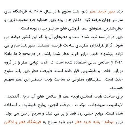
برند
دیور
خرید عطر
دیور بلید ساوج را در سال 2018 به فروشگاه های
سراسر جهان عرضه کرد. ادکلن های برند دیور همواره جزء محبوب ترین و
پرفروشترین عطرهای عطر فروشی های سراسر جهان بوده است.
دیور در فرانسه ثبت شده است و عطرهای آن با نام این کشور عرضه می
شود. اگر از طرفداران عطرهای ساخت فرانسه هستید، دیور بلید ساوج می
تواند پیشنهاد خوبی برای خرید عطر شما باشد. در Balade Sauvage
2018 از اسانس هایی استفاده شده است که رایحه نهایی عطر را در گروه
بویایی خاص و خوشبویی قرار داده است. طبیعت عطر دیور بلید ساوج
خنک است. عطرسازان مطرحی در ساخت رایحه بینظیر این عطر سهیم
هستند.
برای ساخت رایحه اسانس اولیه عطر از اسانس های آب دریا ، آلدهید ،
لابدانیوم، میوه‌جات، مرکبات ، درخت انجیر، روایح خورشیدی، استفاده
شده است. روایح خیلی زود فضا را پر می کنند و سریع از بین می روند.
برای
مردانه - زنانه خرید عطر
دیور بلید ساوج به
فروشگاه عطر و ادکلن