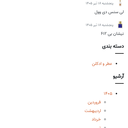
پنجشنبه 18 تیر 1405
لی سنس دی وول
پنجشنبه 18 تیر 1405
نیشان بی 612
دسته بندی
عطر و ادکلن
آرشیو
1405
فروردین
اردیبهشت
خرداد
تیر