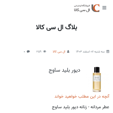
بلاگ ال سی کالا
سه شنبه 07 اسفند 1403
ال سی کالا
259
0
دیور بلید ساوج
آنچه در این مطلب خواهید خواند
عطر مردانه - زنانه دیور بلید ساوج