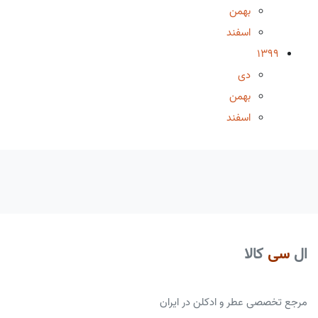
بهمن
اسفند
1399
دی
بهمن
اسفند
ال
سی
کالا
مرجع تخصصی عطر و ادکلن در ایران