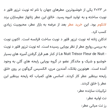
در 2023 یکی از خوشبوترین عطرهای جهان با نام له نویت ترزور فلور د
نویت ساخته و به تولید انبوه رسید. خالق این عطر زنانهاز عطرسازان برند
لانکوم
بود. این
خرید عطر
بعد از عرضه به بازار عطر، محبوبیت زیادی
کسب کرد.
ادکلن زنانه له نویت ترزور فلور د نویت ساخت فرانسه است. اکنون نوبت
به بررسی روایح عطر از نظر بویایی رسیده است. له نویت ترزور فلور د نویت
- La Nuit Trésor Fleur de Nuit از کنار هم قرار گرفتن آمیزه های بسیار
خوشبو و شیک و ماندگار عضو در گروه بویایی رایحه های گلی به وجود
آمده است. هونورین بلانک، آمندین مری، الکسیس گروگون بر روی خلق
رایحه بینظیر عطر کار کردند. اسانس های کمیاب که رایحه بینظیر این
عطر را خلق کردند.
ترکیبات سازنده عطر:
نت اولیه عطر:
رز نت میانی عطر: