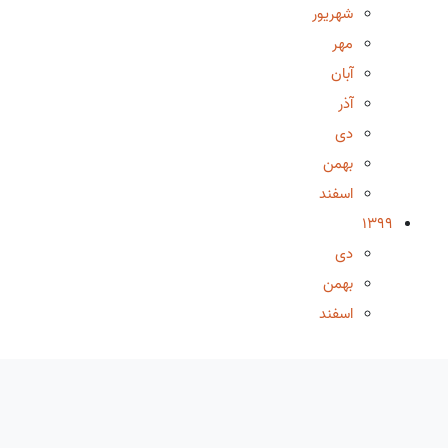
شهریور
مهر
آبان
آذر
دی
بهمن
اسفند
1399
دی
بهمن
اسفند