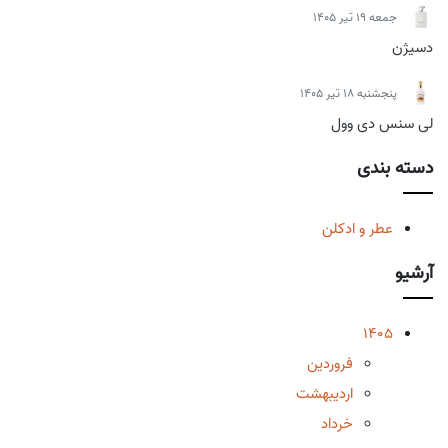
جمعه 19 تیر 1405
دسیژن
پنجشنبه 18 تیر 1405
لی سنس دی وول
دسته بندی
عطر و ادکلن
آرشیو
1405
فروردین
اردیبهشت
خرداد