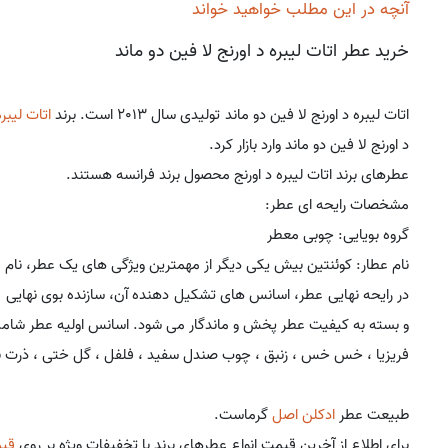
آنچه در این مطلب خواهید خواند
خرید عطر اتات لیبره د اورنج لا فین دو ماند
اتات لیبره د اورنج لا فین دو ماند تولیدی سال 2013 است. برند
اتات لیبره
د اورنج لا فین دو ماند وارد بازار کرد.
عطرهای برند اتات لیبره د اورنج محصول برند فرانسه هستند.
مشخصات رایحه ای عطر:
گروه بویایی: چوبی معطر
نام عطار: کوئنتین بیش یکی دیگر از مهمترین ویژگی های یک عطر، نام 
در رایحه نهایی عطر، اسانس های تشکیل دهنده آن، سازنده بوی نهایی 
و بسته به کیفیت عطر پخش و ماندگار می شود. اسانس اولیه عطر شام
فریزیا ، خس خس ، زنبق ، چوب صندل سفید ، فلفل ، گل ختی ، ذرت بو 
طبیعت عطر
ادکلن اصل
گرماست.
برای اطلاع از آخرین قیمت انواع عطرهای برند با تخفیفات ویژه بر روی
قی