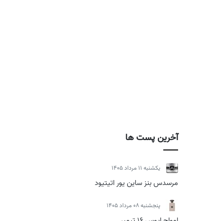
آخرین پست ها
يكشنبه 11 مرداد 1405
مرسدس بنز ساین یور اتیتیود
پنجشنبه 08 مرداد 1405
امواج اپوس 16 تیمبر