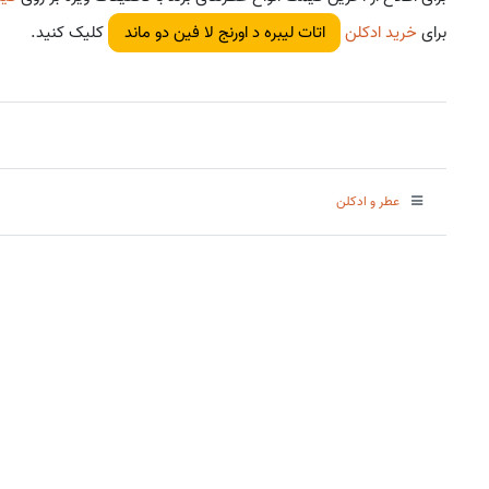
برای
خرید ادکلن
کلیک کنید.
اتات لیبره د اورنج لا فین دو ماند
عطر و ادکلن