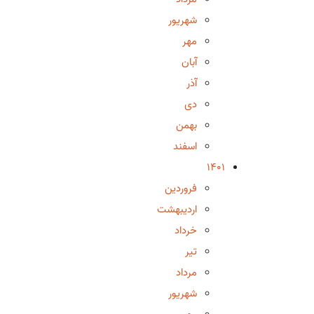
شهریور
مهر
آبان
آذر
دی
بهمن
اسفند
1401
فروردین
اردیبهشت
خرداد
تیر
مرداد
شهریور