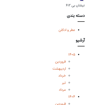
نیشان بی 612
دسته بندی
عطر و ادکلن
آرشیو
1405
فروردین
اردیبهشت
خرداد
تیر
مرداد
1404
فروردین